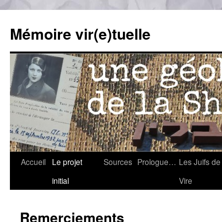
Mémoire vir(e)tuelle
Accueil
Le projet
Sources
Prologue…
Les Juifs de
Skip
initial
Vire
to
content
Remerciements