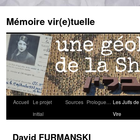
Mémoire vir(e)tuelle
Accueil
Le projet
Sources
Prologue…
Les Juifs de
Skip
initial
Vire
to
content
David FURMANSKI